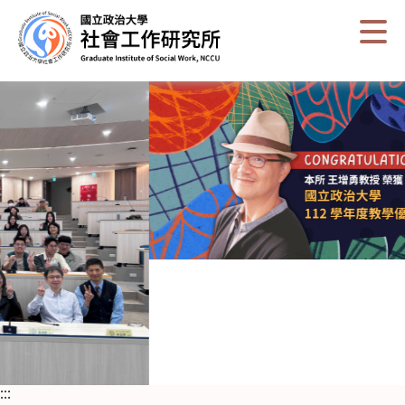
跳
到
主
要
內
容
區
塊
:::