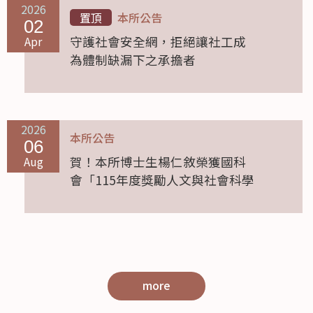
2026
置頂
本所公告
02
Apr
守護社會安全網，拒絕讓社工成
為體制缺漏下之承擔者
2026
本所公告
06
Aug
賀！本所博士生楊仁敘榮獲國科
會「115年度獎勵人文與社會科學
領域博士候選人撰寫博士論文」
more