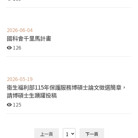
機會回應社會需求、支持組織發展，並創造實際影響。
2026年度徵件將於 7 月 1 日正式開始，設有「碩博組」及
「期刊組」兩個組別： 【碩博組】 凡於 2024 年 8 月 1 日
至 2026 年 7 月 23 日期間完成論文口試之碩、博士論文，
2026-06-04
均可申請參與評選。 【期刊組】 凡刊登於 TSSCI 第一
國科會千里馬計畫
級、第二級期刊，或其他經匿名審查收錄之學術期刊論
文，且刊登時間介於 2023 年 7 月 1 日
126
至 2026 年 6 月 30 日者，均符合申請資格。 本屆徵件主
題包含： • 社福發展趨勢 • 組織內部管理 • 對外溝通
與社會倡議 亦歡迎跨領域研究成果參與。只要研究內容
能回應社會需求、促進實務應用或創造公共價值，皆符合
本獎項精神。
2026-05-19
衛生福利部115年保護服務博碩士論文徵選簡章，
請博碩士生踴躍投稿
125
上一頁
下一頁