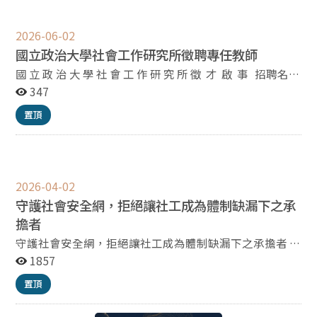
2026-06-02
國立政治大學社會工作研究所徵聘專任教師
國 立 政 治 大 學 社 會 工 作 研 究 所 徵 才 啟 事 招聘名
額：專任教師1名 預計起聘日期：116年2月1日或116年8
347
月1日 資格 社會工作、社會福利相關領域博士 具優異研
置頂
究潛力者 具備中文和英語教學能力 具實務或教學工作經
驗者為優先 檢具文件 履歷表（含著作清單） 最高學歷畢
業證書（國外學歷需經駐外館辦妥驗證） 最高學歷成績單
（已有教師證書者得免附） 教師資格證書（尚未取得教師
證書者免附） 博士論文或近五年內具代表性著作至多3篇
2026-04-02
（已取得副教授以上證書者免附博士論文） 就擬開設課程
守護社會安全網，拒絕讓社工成為體制缺漏下之承
當中之兩門提供中英文授課大綱 研究興趣和計畫 推薦信
擔者
兩封（於國內教育學術研究機構擔任專職滿三年者免附）
守護社會安全網，拒絕讓社工成為體制缺漏下之承擔者 社
申請截止日期：115年7月31日 請於申請截止日前將上述
會工作/福利系（所）教師聯合聲明 針對近日保母虐童致
1857
文件PDF電子檔email至chenyufn@nccu.edu.tw，信件標
死案，檢察官以「過失致死罪」起訴第一線訪視社工，並
題請註明「致新聘教師遴選委員會：應徵專任教師」。 編
置頂
主張其具備「保證人地位」一事，我們身為社會工作/福
號八（推薦信）可由推薦人逕email至
利教育工作者，對此深感沉痛與不忍。孩子的生命逝去是
chenyufn@nccu.edu.tw，信件標題應註明「致新聘教師