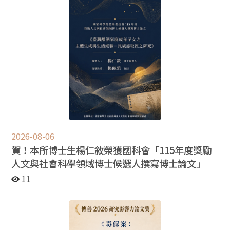
社會共同的遺憾，但若僅透過司法體系將結構性的悲劇歸
遴選委員會召集人」，唯申請人應自行確認推薦信於申請
咎於個人，不僅無法縫補社會安全網，更將徹底摧毀社會
截止日前寄達本所。 本所將安排通過初審之申請人進行演
工作專業。 我們提出以下三點駁斥與呼籲： 一、 法律定
講，時間將另行通知。 聯絡人：陳助教 聯絡電話：
位的過度擴張：社工不應承擔超乎職權的保證人責任 司法
+886-2-29387237 傳真電話：+886-2-29393091#51447
認定社工對受助者具備「保證人地位」，意指社工須對受
E-mail: chenyufn@nccu.edu.tw
助者的生命安全負擔絕對法律義務。然而，社工的工作本
質是「資源連結」與「風險評估」絕非24小時的貼身監
護。當社工在現有體制下已盡訪視之責，卻仍要因保母刻
意隱瞞的暴力行為負擔刑事重罪，這無異於要求社工具備
預知犯罪的超自然能力。這種法律詮釋的擴張，將使社工
成為所有社會風險最末端的責任承擔者。 二、 制度漏洞
的全面轉嫁：看見集體忽視的系統性問題 此案反映出的是
2026-08-06
居家托育中心督導機制、居家托育人員職能鑑定、跨單位
賀！本所博士生楊仁敘榮獲國科會「115年度獎勵
橫向溝通失靈等深層系統漏洞。當系統崩壞時，司法卻選
擇最末端的社工進行獵巫，這不僅無法還原真相，反而掩
人文與社會科學領域博士候選人撰寫博士論文」
蓋了行政體系應承擔的檢討責任。若只處理「解決問題的
11
人」，而不處理「產生問題的體制」，悲劇只會不斷輪
迴。 三、 專業精神的毀滅性打擊：後撤效應將瓦解社會
安全網 此次起訴已在實務界與校園學子間引發強烈震盪。
當守護生命的社工隨時可能面臨牢獄之災，且得不到體制
的法律保障與情感支撐時，專業人才將加速流失。如果年