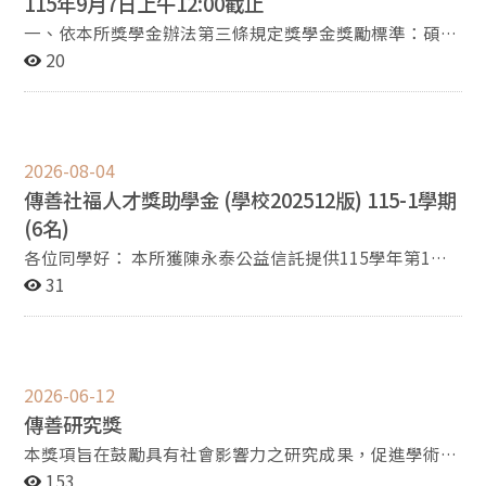
115年9月7日上午12:00截止
一、依本所獎學金辦法第三條規定獎學金獎勵標準：碩、
博士班學生以前一個學期之「學業成績」、「學術表
20
現」、「所務或其它社會服務」三項為審核標準。 二、依
本所獎學金辦法第四條規定「本獎學金申請對象以在學之
碩士班一、二年級及博士班一、二、三年級學生為限。」
三、符合申請資格之同學請備齊申請表(如附件)及相關證
2026-08-04
明文件(紙本)，於115年9月7日上午12:00前送交社工所辦
傳善社福人才獎助學金 (學校202512版) 115-1學期
公室，另將申請表電子檔(限excel格式，不需提供相關證
明文件)email至sociwork@nccu.edu.tw以供審查，逾期
(6名)
或缺件一概不予受理。 社會工作研究所
各位同學好： 本所獲陳永泰公益信託提供115學年第1學
期共6名傳善社福人才獎助學金名額，本獎學金辦理及申
31
請表詳見附件，歡迎新生提出申請，有意申請(含續領申
請者)者，請於115年9月7日中午前完成送件(逾期不予受
理)，本所預計於9月8日召開會議進行審議。
2026-06-12
傳善研究獎
本獎項旨在鼓勵具有社會影響力之研究成果，促進學術研
究與實務現場之連結，讓研究不僅停留於學術發表，更有
153