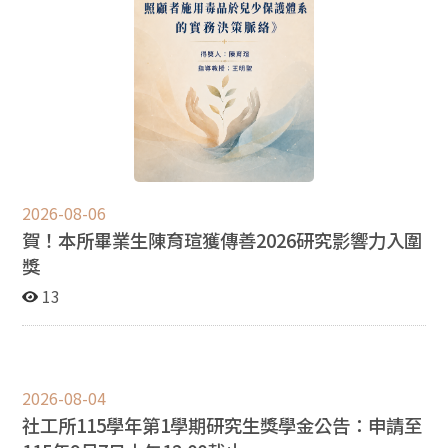
輕一代不再願意投入高風險的兒少保護工作，這道社會安
全網將自此崩解，誰來守護下一個孩子？ 我們的訴求 我
們呼籲司法機關應審酌社工實務的侷限性，客觀評核其執
行職務之合理範圍，切莫以「結果論」輕易羅織罪名。同
時，請社會大眾與政府正視社工的勞動困境。孩子的生命
無價，我們同樣痛心；但唯有建立一個權責界定清楚、並
承認專業判斷不確定性的體制，才是對逝去生命真正的尊
重與彌補。 共同聲明之系所（按筆劃順序排）： 中國文
化大學社會福利學系 天主教輔仁大學社會工作學系 佛光
2026-08-06
大學社會工作學系 育達科技大學社會工作系 亞洲大學社
賀！本所畢業生陳育瑄獲傳善2026研究影響力入圍
會工作學系 東吳大學社會工作學系 東海大學社會工作學
系 長榮大學社會工作學系 高雄醫學大學醫學社會學與社
獎
會工作學系 國立中正大學社會福利學系暨研究所 國立東
13
華大學民族發展與社會工作學系 國立金門大學社會工作學
系 國立屏東科技大學社會工作系 國立政治大學社會工作
研究所 國立暨南國際大學社會政策與社會工作學系 國立
暨南國際大學原住民文化產業與社會工作學士學位學程原
住民族專班 國立臺灣大學社會工作學系 國立臺灣師範大
2026-08-04
學社會工作學研究所 嘉南藥理大學社會工作系 靜宜大學
社工所115學年第1學期研究生獎學金公告：申請至
社會工作與兒童少年福利學系