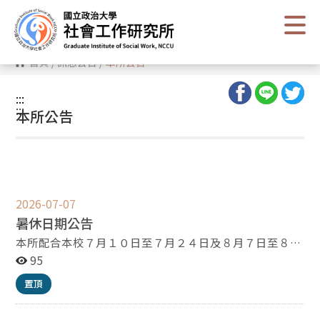
跳
到
主
要
內
首頁
/
訊息公告
/
本所公告
容
區
塊
:::
:::
本所公告
2026-07-07
暑休日期公告
本所配合本校７月１０日至７月２４日及８月７日至８月
１４日期間上班時間調整為週一至週四，周五實施暑休。
95
置頂