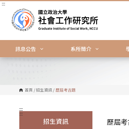
:::
跳
到
主
要
內
容
區
塊
訊息公告
系所簡介
首頁
/
招生資訊
/
歷屆考古題
:::
:::
招生資訊
歷屆考