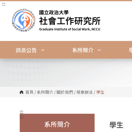
:::
跳
到
主
要
內
容
區
塊
訊息公告
系所簡介
首頁
/
系所簡介
/
關於我們
/
規章辦法
/
學生
:::
:::
系所簡介
學生