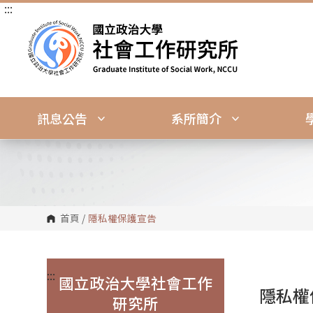
:::
跳
到
主
要
內
容
區
塊
訊息公告
系所簡介
首頁
/
隱私權保護宣告
:::
國立政治大學社會工作
隱私權
研究所