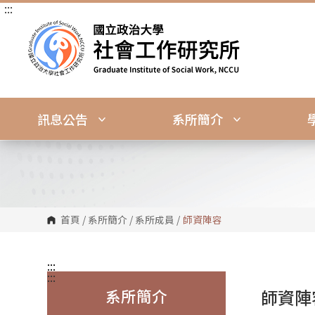
:::
跳
到
主
要
內
容
區
塊
訊息公告
系所簡介
首頁
/
系所簡介
/
系所成員
/
師資陣容
:::
:::
系所簡介
師資陣