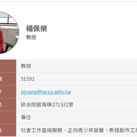
楊佩榮
教授
教授
機
51532
件
pjyang@nccu.edu.tw
點
綜合院館南棟271532室
專任
長
社會工作直接服務、正向青少年發展、表達創作工