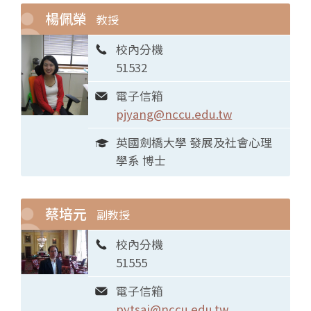
楊佩榮
教授
校內分機
51532
電子信箱
pjyang@nccu.edu.tw
英國劍橋大學 發展及社會心理
學系 博士
蔡培元
副教授
校內分機
51555
電子信箱
pytsai@nccu.edu.tw