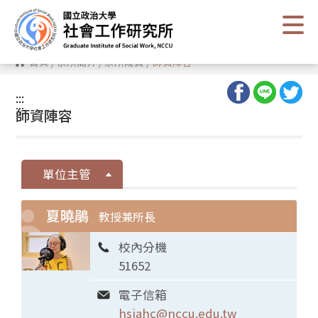
跳
到
主
要
內
首頁
/
系所簡介
/
系所成員
/
師資陣容
容
區
塊
:::
:::
師資陣容
單位主管
夏曉鵑
教授兼所長
校內分機
51652
電子信箱
hsiahc@nccu.edu.tw