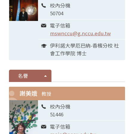
校內分機
50704
電子信箱
mswnccu@g.nccu.edu.tw
伊利諾大學厄巴納-香檳分校 社
會工作學院 博士
名譽
謝美娥
教授
校內分機
51446
電子信箱