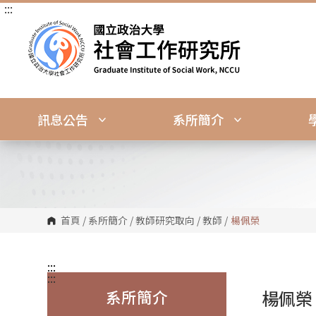
:::
跳
到
主
要
內
容
區
塊
訊息公告
系所簡介
首頁
/
系所簡介
/
教師研究取向
/
教師
/
楊佩榮
:::
:::
系所簡介
楊佩榮