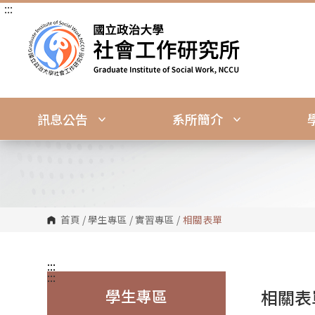
:::
跳
到
主
要
內
容
區
塊
訊息公告
系所簡介
首頁
/
學生專區
/
實習專區
/
相關表單
:::
:::
學生專區
相關表